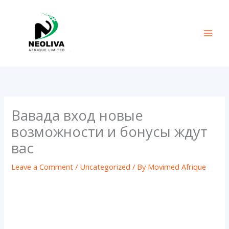
Skip
to
content
Вавада вход новые
возможности и бонусы ждут
вас
Leave a Comment
/
Uncategorized
/ By
Movimed Afrique