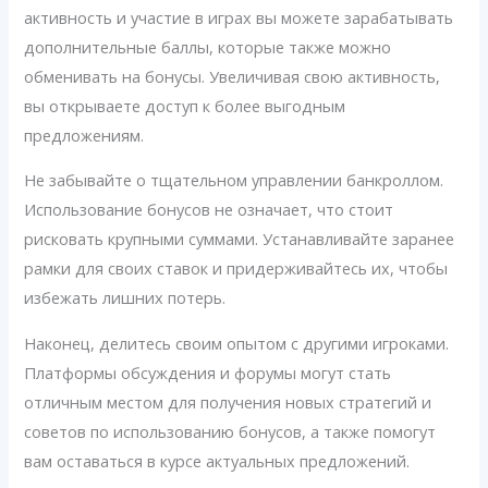
активность и участие в играх вы можете зарабатывать
дополнительные баллы, которые также можно
обменивать на бонусы. Увеличивая свою активность,
вы открываете доступ к более выгодным
предложениям.
Не забывайте о тщательном управлении банкроллом.
Использование бонусов не означает, что стоит
рисковать крупными суммами. Устанавливайте заранее
рамки для своих ставок и придерживайтесь их, чтобы
избежать лишних потерь.
Наконец, делитесь своим опытом с другими игроками.
Платформы обсуждения и форумы могут стать
отличным местом для получения новых стратегий и
советов по использованию бонусов, а также помогут
вам оставаться в курсе актуальных предложений.